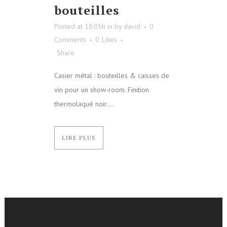
bouteilles
Posted at 18:05h
in
by
david
0
Comments
0
Likes
Share
Casier métal : bouteilles & caisses de
vin pour un show-room. Finition
thermolaqué noir....
LIRE PLUS