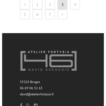
1
2
3
4
5
6
7
33520 Bruges
06 69 06 51 63
david@atelierfortysix.fr