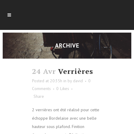
ARCHIVE
24 Avr
Verrières
Posted at 20:35h
in
by
david
0
Comments
0
Likes
Share
2 verrières ont été réalisé pour cette
échoppe Bordelaise avec une belle
hauteur sous plafond. Finition