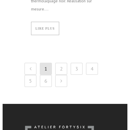
thermolaquage noir. Réalisation sur
mesure....
LIRE PLUS
1
2
3
4
5
6