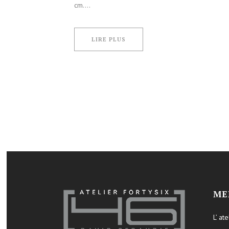
cm....
LIRE PLUS
ME
L’ ate