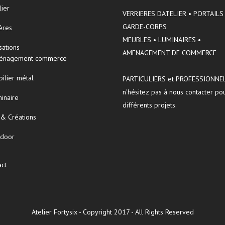
lier
VERRIERES D'ATELIER • PORTAILS
GARDE-CORPS
ères
MEUBLES • LUMINAIRES •
sations
AMENAGEMENT DE COMMERCE
énagement commerce
ilier métal
PARTICULIERS et PROFESSIONNEL
n'hésitez pas à nous contacter po
inaire
différents projets.
 & Créations
tdoor
act
Atelier Fortysix - Copyright 2017 - All Rights Reserved