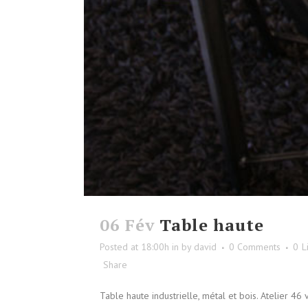
06 Fév
Table haute
Posted at 18:00h
in
by
david
0 Comments
0
L
Share
Table haute industrielle, métal et bois. Atelier 46