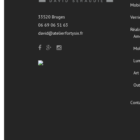
Mobi
33520 Bruges
Verri
06 69 06 51 63
Réali
david@atelierfortysix.fr
Am
Mob
Lum
Art
Ou
Cont