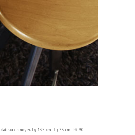
t plateau en noyer. Lg 135 cm - lg 75 cm - Ht 90