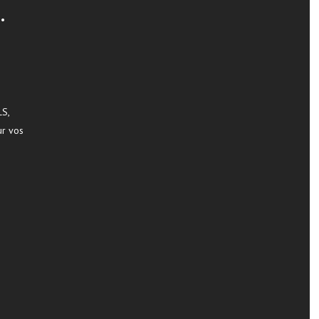
 •
S,
ur vos