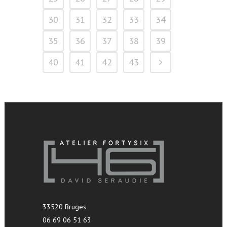
30
31
32
33
34
35
36
37
38
39
40
41
42
43
33520 Bruges
06 69 06 51 63